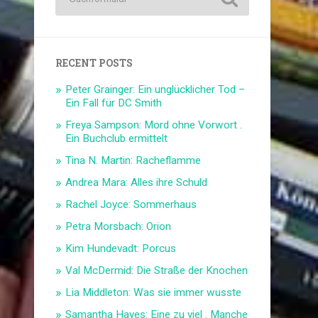
RECENT POSTS
Peter Grainger: Ein unglücklicher Tod –
Ein Fall für DC Smith
Freya Sampson: Mord ohne Vorwort .
Ein Buchclub ermittelt
Tina N. Martin: Racheflamme
Andrea Mara: Alles ihre Schuld
Rachel Joyce: Sommerhaus
Petra Morsbach: Orion
Kim Hundevadt: Porcus
Val McDermid: Die Straße der Knochen
Lia Middleton: Was sie immer wusste
Samantha Hayes: Eine zu viel . Manche