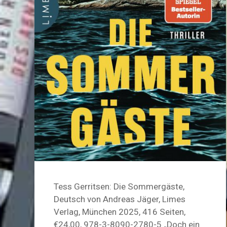
Tess Gerritsen: Die Sommergäste,
Deutsch von Andreas Jäger, Limes
Verlag, München 2025, 416 Seiten,
€24,00, 978-3-8090-2780-5 „Doch ein