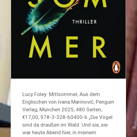
Lucy Foley: Mittsommer, Aus dem
Englischen von Ivana Marinović, Penguin
Verlag, München 2025, 480 Seiten,
€17,00, 978-3-328-60400-6 „Die Vögel
sind da draußen im Wald. Und sie, sie
war heute Abend hier, in meinem