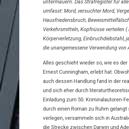
untermauern. Das Strafregister für al
umfasst: Mord, versuchter Mord, Verge
Hausfriedensbruch, Beweismittelfälsc
Verkehrsmitteln, Kopfnüsse verteilen ( 
Körperverletzung, Einbruchdiebstahl, ja
die unangemessene Verwendung von A
Alles geschieht wieder so, wie es der 
Ernest Cunningham, erlebt hat. Obwohl
auch dessen Handlung fand in der reale
und sich eher durch literaturtheoretis
Einladung zum 50. Kriminalautoren-Fes
durch einen Roman zu Ruhm gelangt si
verlegen, versammeln sich in Australi
die Strecke zwischen Darwin und Adel