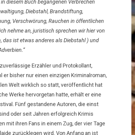
le in diesem Buch begangenen Verbrechen
waltigung, Diebstahl, Brandstiftung,
hung, Verschwörung, Rauchen in öffentlichen
ich nehme an, juristisch sprechen wir hier von
, das ist etwas anderes als Diebstahl ) und
dverbien.“
zuverlässige Erzähler und Protokollant,
 er bisher nur einen einzigen Kriminalroman,
n Welt wirklich so statt, veröffentlicht hat
che Werke hervorgetan hatte, erhält er eine
tival. Fünf gestandene Autoren, die einst
nd oder seit Jahren erfolgreich Krimis
en mit ihren Fans in einem Zug, der vier Tage
aide zurücklegen wird. Von Anfang an ist