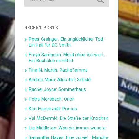
RECENT POSTS
Peter Grainger: Ein unglücklicher Tod –
Ein Fall für DC Smith
Freya Sampson: Mord ohne Vorwort .
Ein Buchclub ermittelt
Tina N. Martin: Racheflamme
Andrea Mara: Alles ihre Schuld
Rachel Joyce: Sommerhaus
Petra Morsbach: Orion
Kim Hundevadt: Porcus
Val McDermid: Die Straße der Knochen
Lia Middleton: Was sie immer wusste
Samantha Hayes: Eine zu viel . Manche