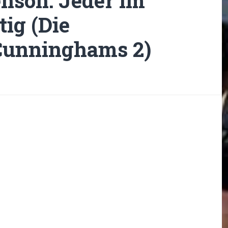
nson: Jeder im
tig (Die
Cunninghams 2)