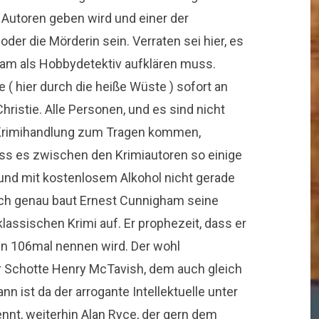
 Autoren geben wird und einer der
er die Mörderin sein. Verraten sei hier, es
ham als Hobbydetektiv aufklären muss.
 ( hier durch die heiße Wüste ) sofort an
ristie. Alle Personen, und es sind nicht
 Krimihandlung zum Tragen kommen,
dass es zwischen den Krimiautoren so einige
 und mit kostenlosem Alkohol nicht gerade
sch genau baut Ernest Cunnigham seine
lassischen Krimi auf. Er prophezeit, dass er
in 106mal nennen wird. Der wohl
r Schotte Henry McTavish, dem auch gleich
nn ist da der arrogante Intellektuelle unter
nnt, weiterhin Alan Ryce, der gern dem