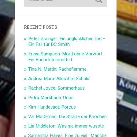
RECENT POSTS
Peter Grainger: Ein unglücklicher Tod –
Ein Fall für DC Smith
Freya Sampson: Mord ohne Vorwort .
Ein Buchclub ermittelt
Tina N. Martin: Racheflamme
Andrea Mara: Alles ihre Schuld
Rachel Joyce: Sommerhaus
Petra Morsbach: Orion
Kim Hundevadt: Porcus
Val McDermid: Die Straße der Knochen
Lia Middleton: Was sie immer wusste
Samantha Hayes: Eine zu viel . Manche