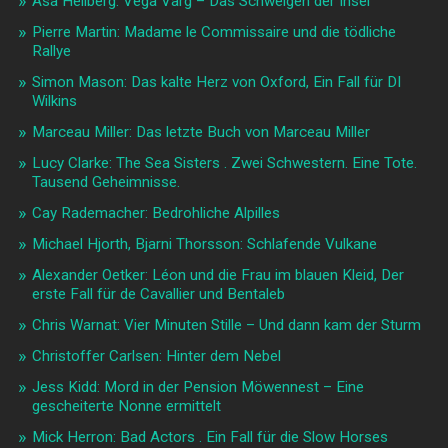
Åsa Hellberg: Vega Varg – Das Schweigen der Insel
Pierre Martin: Madame le Commissaire und die tödliche
Rallye
Simon Mason: Das kalte Herz von Oxford, Ein Fall für DI
Wilkins
Marceau Miller: Das letzte Buch von Marceau Miller
Lucy Clarke: The Sea Sisters . Zwei Schwestern. Eine Tote.
Tausend Geheimnisse.
Cay Rademacher: Bedrohliche Alpilles
Michael Hjorth, Bjarni Thorsson: Schlafende Vulkane
Alexander Oetker: Léon und die Frau im blauen Kleid, Der
erste Fall für de Cavallier und Bentaleb
Chris Warnat: Vier Minuten Stille – Und dann kam der Sturm
Christoffer Carlsen: Hinter dem Nebel
Jess Kidd: Mord in der Pension Möwennest – Eine
gescheiterte Nonne ermittelt
Mick Herron: Bad Actors . Ein Fall für die Slow Horses